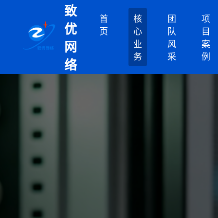
致
首
核
团
项
优
页
心
队
目
业
风
案
网
务
采
例
络
科
技