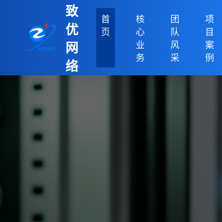
致
首
核
团
项
优
页
心
队
目
业
风
案
网
务
采
例
络
科
技