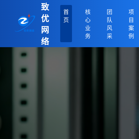
致
首
核
团
项
优
页
心
队
目
业
风
案
网
务
采
例
络
科
技