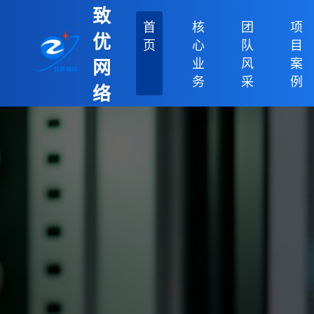
致
首
核
团
项
优
页
心
队
目
业
风
案
网
务
采
例
络
科
技