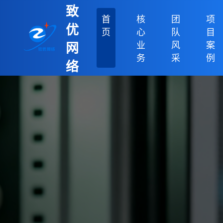
致
首
核
团
项
优
页
心
队
目
业
风
案
网
务
采
例
络
科
技