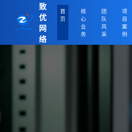
致
首
核
团
项
优
页
心
队
目
业
风
案
网
务
采
例
络
科
技