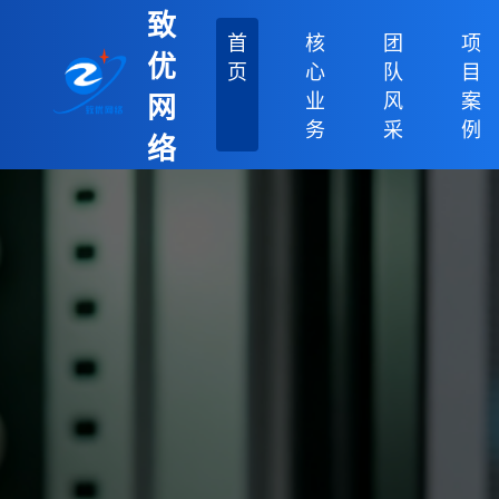
致
首
核
团
项
优
页
心
队
目
业
风
案
网
务
采
例
络
科
技