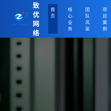
致
首
核
团
项
优
页
心
队
目
业
风
案
网
务
采
例
络
科
技