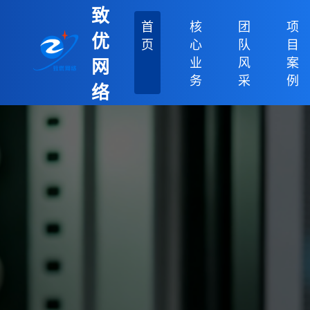
致
首
核
团
项
优
页
心
队
目
业
风
案
网
务
采
例
络
科
技