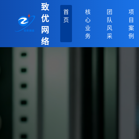
致
首
核
团
项
优
页
心
队
目
业
风
案
网
务
采
例
络
科
技