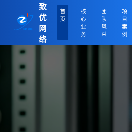
致
首
核
团
项
优
页
心
队
目
业
风
案
网
务
采
例
络
科
技