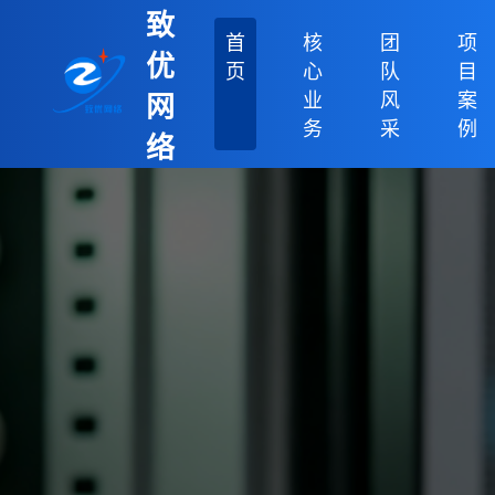
致
首
核
团
项
优
页
心
队
目
业
风
案
网
务
采
例
络
科
技