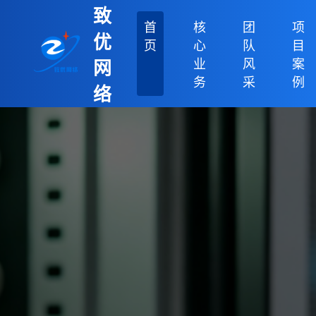
致
首
核
团
项
优
页
心
队
目
业
风
案
网
务
采
例
络
科
技