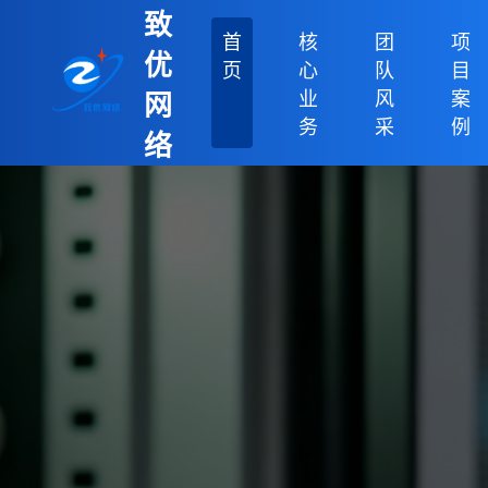
致
首
核
团
项
优
页
心
队
目
业
风
案
网
务
采
例
络
科
技