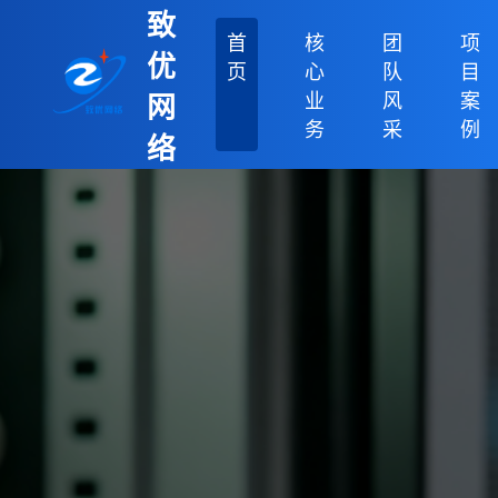
致
首
核
团
项
优
页
心
队
目
业
风
案
网
务
采
例
络
科
技