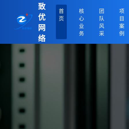
致
首
核
团
项
优
页
心
队
目
业
风
案
网
务
采
例
络
科
技