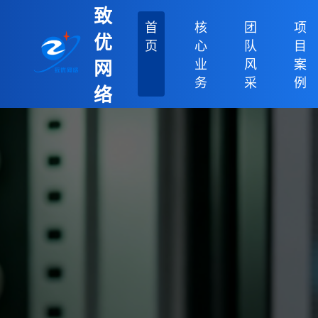
致
首
核
团
项
优
页
心
队
目
业
风
案
网
务
采
例
络
科
技