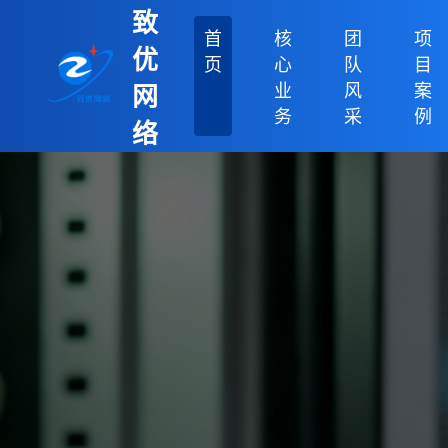
致
首
核
团
项
优
页
心
队
目
业
风
案
网
务
采
例
络
科
技