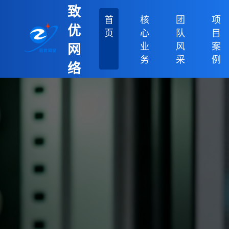
致
首
核
团
项
优
页
心
队
目
业
风
案
网
务
采
例
络
科
技