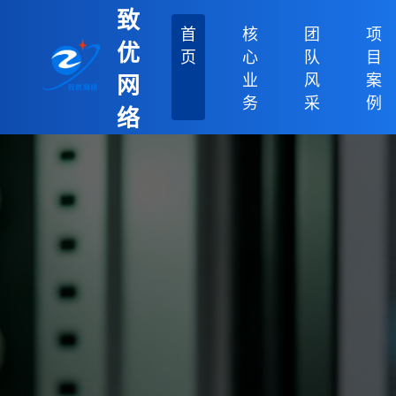
致
首
核
团
项
优
页
心
队
目
业
风
案
网
务
采
例
络
科
技