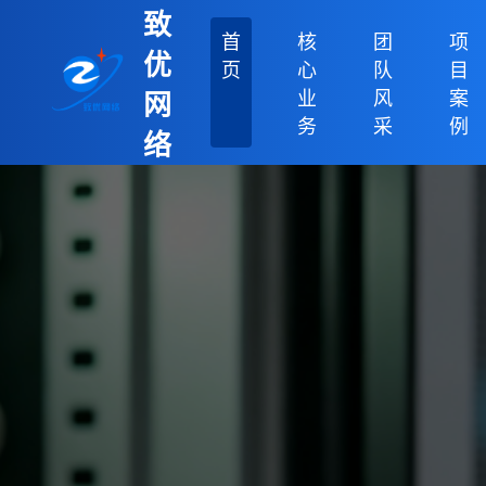
致
首
核
团
项
优
页
心
队
目
业
风
案
网
务
采
例
络
科
技