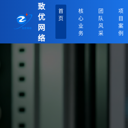
致
首
核
团
项
优
页
心
队
目
业
风
案
网
务
采
例
络
科
技