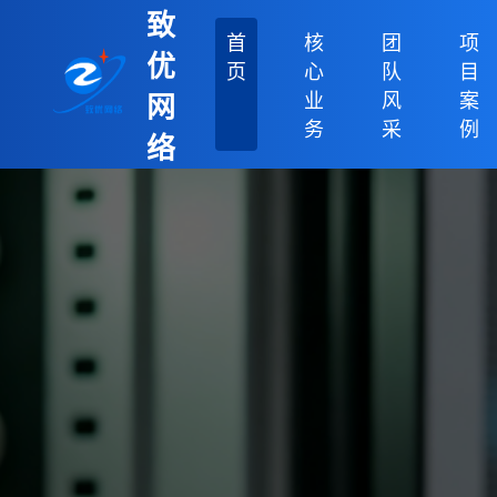
致
首
核
团
项
优
页
心
队
目
业
风
案
网
务
采
例
络
科
技