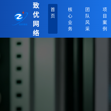
致
首
核
团
项
优
页
心
队
目
业
风
案
网
务
采
例
络
科
技