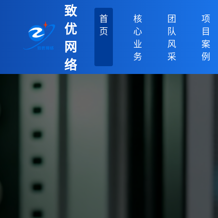
致
首
核
团
项
优
页
心
队
目
业
风
案
网
务
采
例
络
科
技