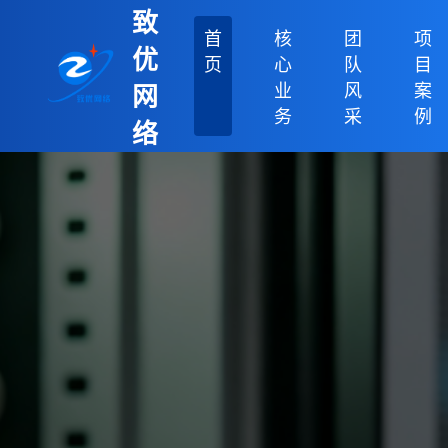
致
首
核
团
项
优
页
心
队
目
业
风
案
网
务
采
例
络
科
技