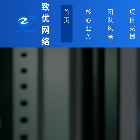
致
首
核
团
项
优
页
心
队
目
业
风
案
网
务
采
例
络
科
技